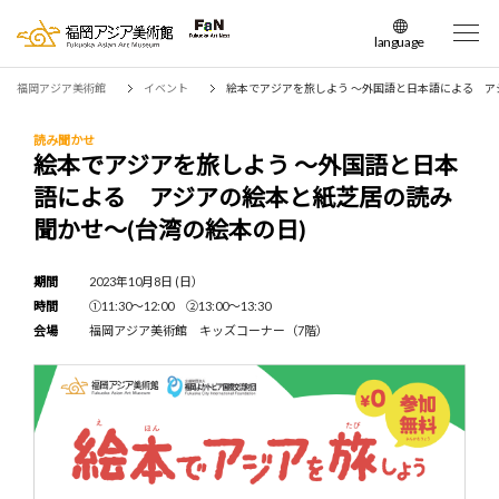
language
日本語
福岡アジア美術館
イベント
絵本でアジアを旅しよう ～外国語と日本語による ア
English
簡体中文
読み聞かせ
絵本でアジアを旅しよう ～外国語と日本
繁体中文
語による アジアの絵本と紙芝居の読み
한국어
聞かせ～(台湾の絵本の日)
期間
2023年10月8日 (日）
時間
①11:30～12:00 ②13:00～13:30
会場
福岡アジア美術館 キッズコーナー（7階）