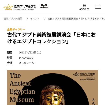
language
日本語
福岡アジア美術館
イベント
古代エジプト美術館展講演会「日本におけるエジプト
English
簡体中文
企画ギャラリー
古代エジプト美術館展講演会「日本にお
繁体中文
けるエジプトコレクション」
한국어
期間
2023年4月22日 (土）
時間
14:00~15:30
会場
あじびホール