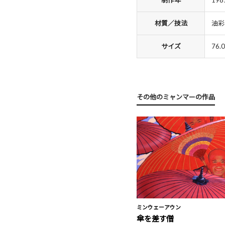
制作年
198
材質／技法
油彩
サイズ
76.
その他のミャンマーの作品
ミンウェーアウン
傘を差す僧