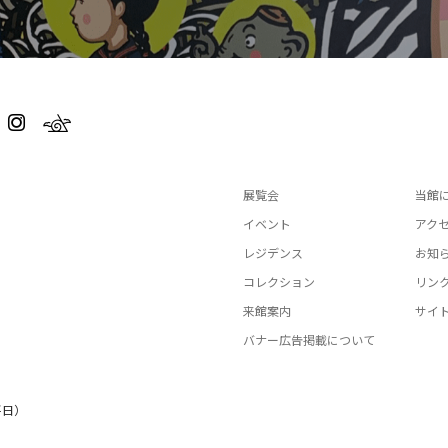
展覧会
当館
イベント
アク
レジデンス
お知
コレクション
リン
来館案内
サイ
バナー広告掲載について
平日）