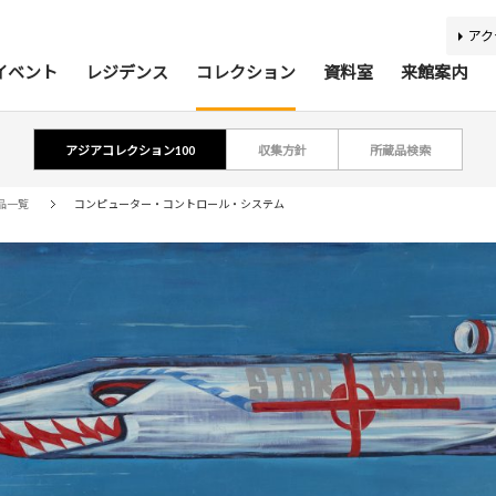
アク
イベント
レジデンス
コレクション
資料室
来館案内
アジアコレクション100
収集方針
所蔵品検索
ティスト・研究者リスト
ジアコレクション100
アジア美術資料室
最新のイベント
最新の展覧会
開催予定のイベント
開催予定の展覧会
募集要項
収集方針
蔵書検索
過去の
過去
所蔵
報
品一覧
コンピューター・コントロール・システム
利用案内
基本理念
活動案内
アクセス
館内
施
バリアフリー情報
刊行物
キッズコーナー
学芸スタッフ
ふくお
団体
あじびの楽しみ方
施設貸出