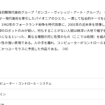
初期現代美術グループ「ガンゴー・ヴィレッジ・アート・グループ」（1
ャンマー現代美術を牽引したパイオニアのひとり。一貫して社会的テーマ
1982年のフォークランド紛争を時代背景に、2001年の近未来を想像
御のロボットのみが戦い、何もすることがない人間は緑深い大地で帽子
メになるといった、異なる種類の同じ性質のもの（ここでは危険）を組
ン性の強い表現である。人の手を離れ、コンピューターがコントロール
くかつユーモラスに予見した作品である。（IR）
ピューター・コントロール・システム
ミン