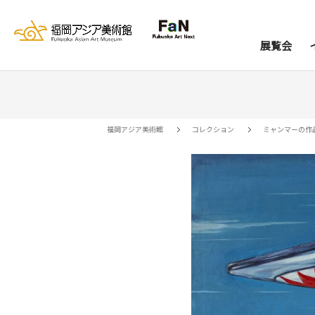
展覧会
展覧会
イベント
レジデンス
コレクション
資料室
来館案内
当館について
アー
ア
福岡アジア美術館
コレクション
ミャンマーの作