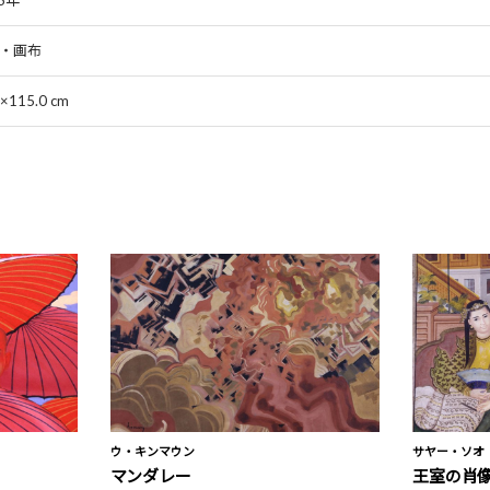
5年
・画布
0×115.0 cm
ウ・キンマウン
サヤー・ソオ
マンダレー
王室の肖