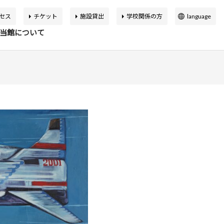
セス
チケット
施設貸出
学校関係の方
language
日本語
当館について
English
簡体中文
繁体中文
イベント
の展覧会
品検索
告書
バーチャルミュージアム
한국어
マップ
設概要
アートカフェ＆ショップ
アジア美術館の歩み
か応援寄付
申込案内
スクールプログラム
ボランティア