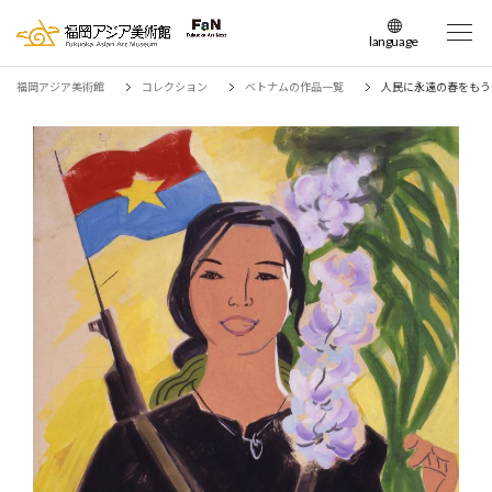
language
日本語
福岡アジア美術館
コレクション
ベトナムの作品一覧
人民に永遠の春をもう
English
簡体中文
繁体中文
한국어