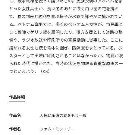
に、戦争終結を祝って描いたもの。民族衣装のアオババをま
とった女性兵士が、長い冬のあとに咲く白い蘭の花を携え
て、春の到来と勝利を喜ぶ様子が水彩で鮮やかに描かれてい
る。ベトナム戦争では、多くのベトナム人女性が、市民軍と
して敵陣でゲリラ戦を展開したり、後方支援として道路の整
備や、ラジオ放送や印刷所での宣揚活動に従事した。ここに
描かれる女性も銃を背中に担ぎ、防弾服をまとっている。ポ
スターとして実際に印刷されることはなかったが、物資が限
られた時代に描かれた、当時の状況を物語る貴重な原画の一
つといえよう。（KS）
作品詳細
作品名
人民に永遠の春をもう一度
作者名
ファム・ミン・チー