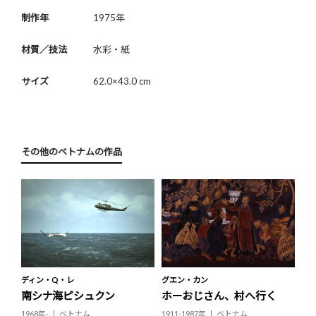
制作年
1975年
材質／技法
水彩・紙
サイズ
62.0×43.0 cm
その他のベトナムの作品
ディン・Q・レ
グエン・カン
南シナ海ピシュクン
ホーおじさん、村へ行く
1968年-
ベトナム
1911-1987年
ベトナム