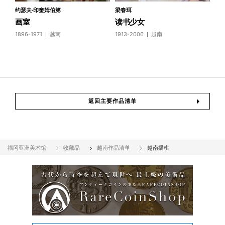
约瑟夫·印奎姆伯第
梁春珥
画室
读书少女
1896-1971
越南
1913-2006
越南
返回主要作品清单
福冈亚洲美术馆
收藏品
越南作品清单
越南播棋