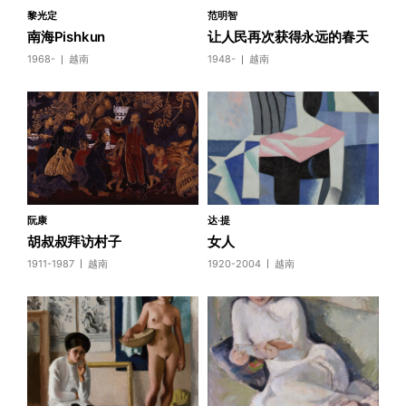
黎光定
范明智
南海Pishkun
让人民再次获得永远的春天
1968-
越南
1948-
越南
阮康
达·提
胡叔叔拜访村子
女人
1911-1987
越南
1920-2004
越南