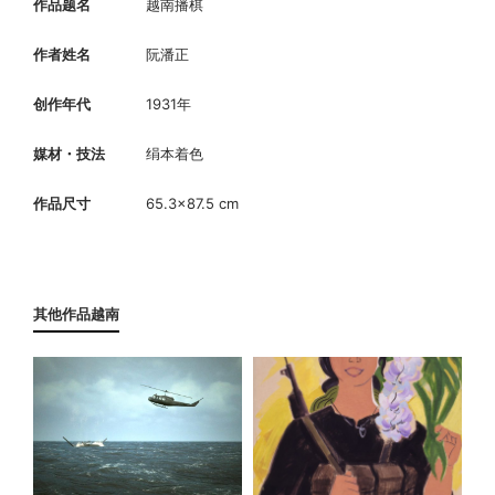
作品题名
越南播棋
作者姓名
阮潘正
创作年代
1931年
媒材・技法
绢本着色
作品尺寸
65.3×87.5 cm
其他作品越南