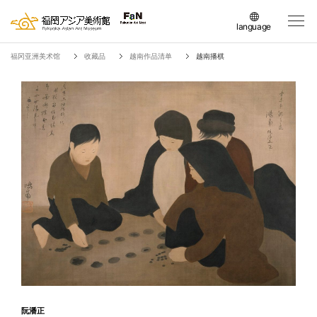
language
日本語
福冈亚洲美术馆
收藏品
越南作品清单
越南播棋
English
簡体中文
繁体中文
한국어
阮潘正