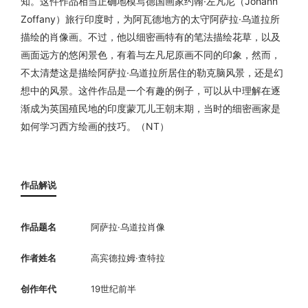
知。这件作品相当正确地模写德国画家约翰·左凡尼（Johann
Zoffany）旅行印度时，为阿瓦德地方的太守阿萨拉·乌道拉所
描绘的肖像画。不过，他以细密画特有的笔法描绘花草，以及
画面远方的悠闲景色，有着与左凡尼原画不同的印象，然而，
不太清楚这是描绘阿萨拉·乌道拉所居住的勒克脑风景，还是幻
想中的风景。这件作品是一个有趣的例子，可以从中理解在逐
渐成为英国殖民地的印度蒙兀儿王朝末期，当时的细密画家是
如何学习西方绘画的技巧。（NT）
作品解说
作品题名
阿萨拉·乌道拉肖像
作者姓名
高宾德拉姆·查特拉
创作年代
19世纪前半