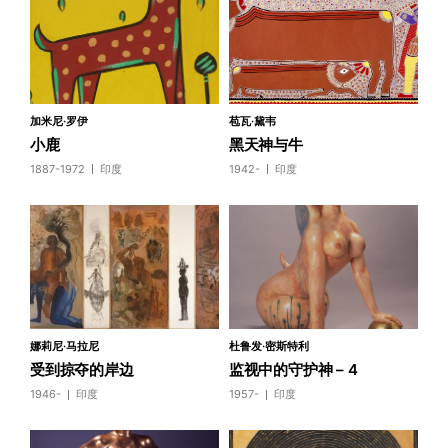
加米尼·罗伊
苞瓦·黛韦
小鹿
黑天神与牛
1887-1972
印度
1942-
印度
娜莉尼·马拉尼
杜鲁发·密斯特利
受到掠夺的岸边
监视中的守护神 – 4
1946-
印度
1957-
印度