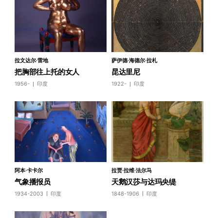
拉文达尔·雷地
萨伊德·海德尔·拉札
把胸部往上托的女人
昆达里尼
1956-
印度
1922-
印度
阿本·卡卡尔
拉贾·拉维·法尔马
气象播报员
天鹅汉莎与达玛央缇
1934-2003
印度
1848-1906
印度