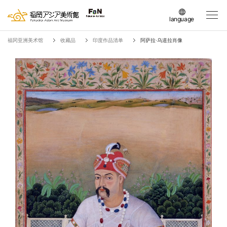
language
日本語
福冈亚洲美术馆
收藏品
印度作品清单
阿萨拉·乌道拉肖像
English
簡体中文
繁体中文
한국어