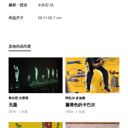
媒材・技法
水粉彩·纸
作品尺寸
58.1×38.7 cm
其他作品印度
希尔芭·古普塔
阿杜尔·多迪雅
无题
藤黄色的卡巴尔
1976-
印度
1959-
印度