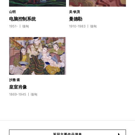
山明
吴·钦茂
电脑控制系统
曼德勒
1951-
缅甸
1910-1983
缅甸
沙雅·索
皇室肖像
1869-1945
缅甸
返回主要作品清单