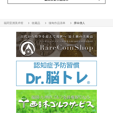
福冈亚洲美术馆
收藏品
缅甸作品清单
撑伞僧人