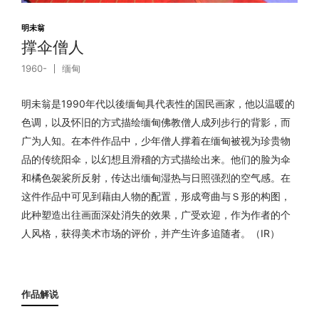
明未翁
撑伞僧人
1960-
缅甸
明未翁是1990年代以後缅甸具代表性的国民画家，他以温暖的
色调，以及怀旧的方式描绘缅甸佛教僧人成列步行的背影，而
广为人知。在本件作品中，少年僧人撑着在缅甸被视为珍贵物
品的传统阳伞，以幻想且滑稽的方式描绘出来。他们的脸为伞
和橘色袈裟所反射，传达出缅甸湿热与日照强烈的空气感。在
这件作品中可见到藉由人物的配置，形成弯曲与Ｓ形的构图，
此种塑造出往画面深处消失的效果，广受欢迎，作为作者的个
人风格，获得美术市场的评价，并产生许多追随者。（IR）
作品解说