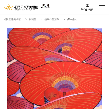
language
日本語
福冈亚洲美术馆
收藏品
缅甸作品清单
撑伞僧人
English
簡体中文
繁体中文
한국어