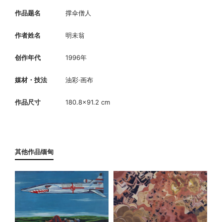
作品题名
撑伞僧人
作者姓名
明未翁
创作年代
1996年
媒材・技法
油彩·画布
作品尺寸
180.8×91.2 cm
其他作品缅甸