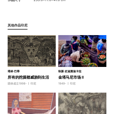
其他作品印尼
塔林·巴蒂
秋新·史迪雅迪卡拉
所有的挖掘都威胁到生活
金塔马尼市场 II
团体成立1998-
印尼
1949-
印尼