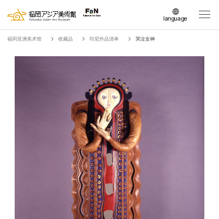
language
日本語
福冈亚洲美术馆
收藏品
印尼作品清单
哭泣女神
English
簡体中文
繁体中文
한국어