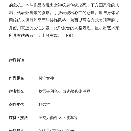
的危机。本件作品表现出女神叹息传统之死，下方图案化的火
焰，代表外国来的影响。手势表现出心中的悲痛。脸与身体采
用传统人偶般的平面与装饰风格，然而以写实方式表现手腕，
并使用真正的女性头发，此种混合的风格表现，显示出艺术家
所具有的两面性，十分有趣。（KR）
作品解说
作品题名
哭泣女神
作者姓名
格雷哥利乌斯·西达尔他·斯基乔
创作年代
1977年
媒材・技法
压克力颜料·木丶皮革等
作品尺寸
233.0×77.0×41.0 cm