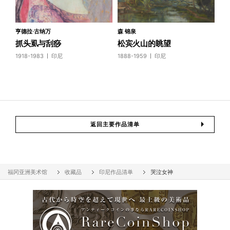
亨德拉·古纳万
森 锦泉
抓头虱与刮痧
松宾火山的眺望
1918-1983
印尼
1888-1959
印尼
返回主要作品清单
福冈亚洲美术馆
收藏品
印尼作品清单
哭泣女神