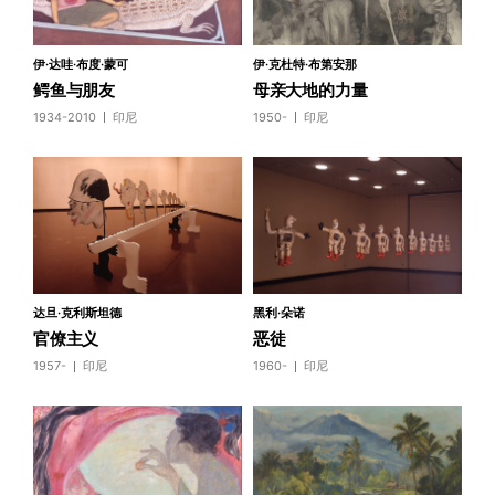
伊·达哇·布度·蒙可
伊·克杜特·布第安那
鳄鱼与朋友
母亲大地的力量
1934-2010
印尼
1950-
印尼
达旦·克利斯坦德
黑利·朵诺
官僚主义
恶徒
1957-
印尼
1960-
印尼